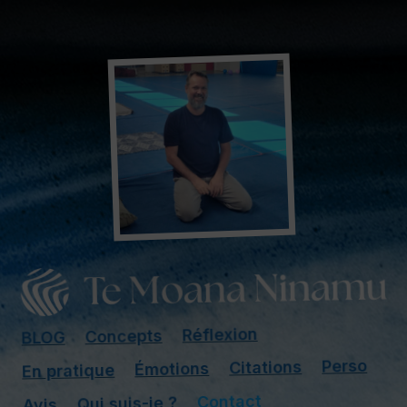
Réflexion
Concepts
BLOG
Perso
Citations
Émotions
En pratique
Contact
Qui suis-je ?
Avis