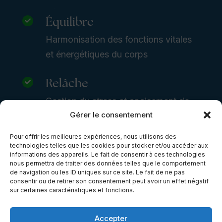
Équilibre

Harmonisation des fonctions vitales
et énergétiques du corps
Relâche

Gestion du stress et apaisement de
Gérer le consentement
l’esprit
Pour offrir les meilleures expériences, nous utilisons des
technologies telles que les cookies pour stocker et/ou accéder aux
informations des appareils. Le fait de consentir à ces technologies
nous permettra de traiter des données telles que le comportement
de navigation ou les ID uniques sur ce site. Le fait de ne pas
consentir ou de retirer son consentement peut avoir un effet négatif
sur certaines caractéristiques et fonctions.
Accepter